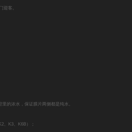
门迎客。
腔里的浓水，保证膜片两侧都是纯水。
、K3、K6B）；