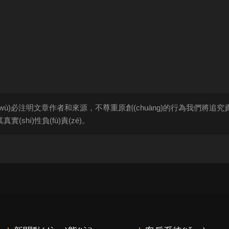
shí)務(wù)必注明文章作者和來源，不尊重原創(chuàng)的行為我們將追究
實(shí)性負(fù)責(zé)。