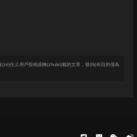
責(zé)任;2.用戶投稿或轉(zhuǎn)載的文章，發(fā)布目的僅為