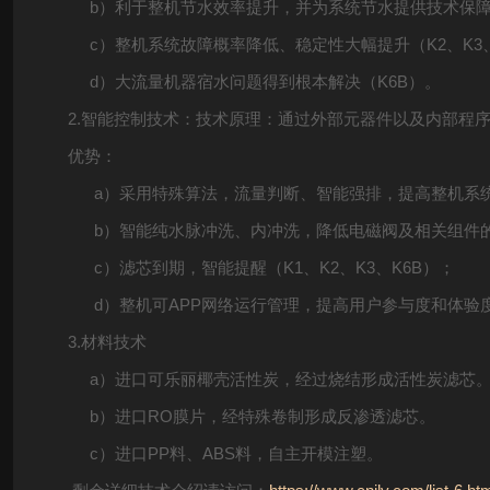
b）利于整机节水效率提升，并为系统节水提供技术保障（K
c）整机系统故障概率降低、稳定性大幅提升（K2、K3、
d）大流量机器宿水问题得到根本解决（K6B）。
2.智能控制技术：技术原理：通过外部元器件以及内部程
优势：
a）采用特殊算法，流量判断、智能强排，提高整机系统
b）智能纯水脉冲洗、内冲洗，降低电磁阀及相关组件的故障
c）滤芯到期，智能提醒（K1、K2、K3、K6B）；
d）整机可APP网络运行管理，提高用户参与度和体验度
3.材料技术
a）进口可乐丽椰壳活性炭，经过烧结形成活性炭滤芯
b）进口RO膜片，经特殊卷制形成反渗透滤芯。
c）进口PP料、ABS料，自主开模注塑。