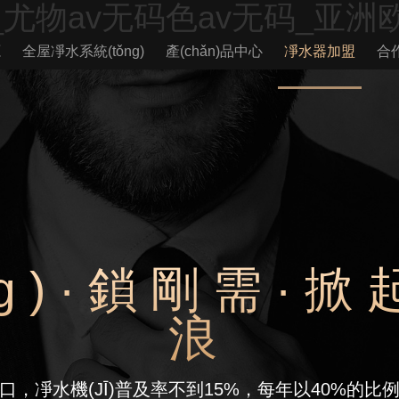
尤物av无码色av无码_亚洲
源
全屋凈水系統(tǒng)
產(chǎn)品中心
凈水器加盟
合
g)·鎖剛需·掀
浪
人口，凈水機(JĪ)普及率不到15%，每年以40%的比例