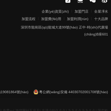
|
|
企業(yè)資質(zhì)
加盟門店
全屋凈水
|
|
|
加盟流程
加盟費(fèi)用
加盟利潤(rùn)
十大品牌
深圳市龍崗區(qū)龍城大道99號(hào) 正中·時(shí)代廣場
(chǎng)B座601
19081864號(hào)
粵公網(wǎng)安備 44030702001708號(hào)
人免费av
|
激情网站五月天
|
丰满少妇久久久
|
九九久久九九久久
|
国产欧