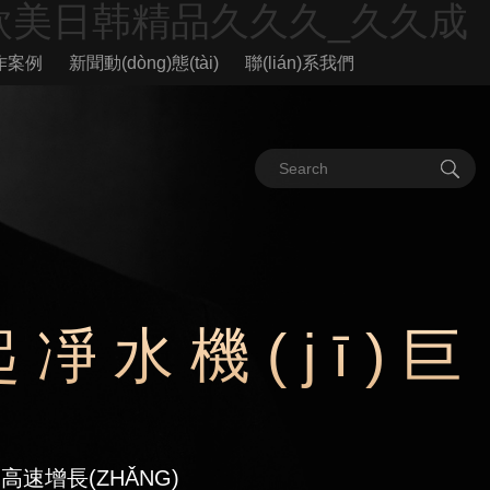
欧美日韩精品久久久_久久成
作案例
新聞動(dòng)態(tài)
聯(lián)系我們
起凈水機(jī)巨
高速增長(ZHǍNG)