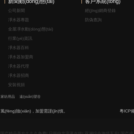
新聞動(dòng)態(tài)
客戶系統(tǒng)
公司新聞
經(jīng)銷商登錄
凈水器專題
防偽查詢
全屋凈水動(dòng)態(tài)
行業(yè)資訊
凈水器百科
凈水器加盟商
凈水器代理
凈水器招商
安裝視頻
家紡用品
遠(yuǎn)望谷
ēng)險(xiǎn)，加盟需謹(jǐn)慎。
粵ICP備
|
国产精品美女久久久免费
|
日韩中文字幕在线
|
亚洲综合激情五月
|
国产成