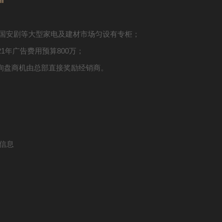
ml
、国安剧等大型家电及建材市场匀设有专柜；
1年广告费用预算800万；
询盘商机由总部直接奖励经销商。
信息