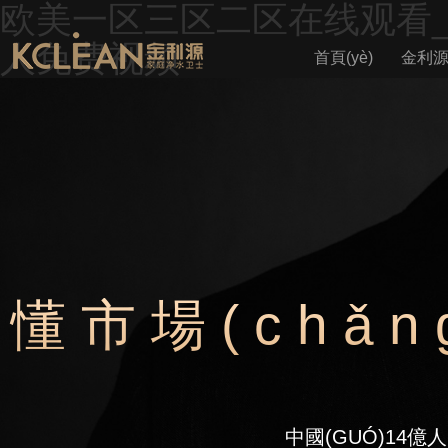
欧美一区三区二区在线观看_
人免费视频
首頁(yè)
金利
懂市場(chǎn
中國(GUÓ)14億