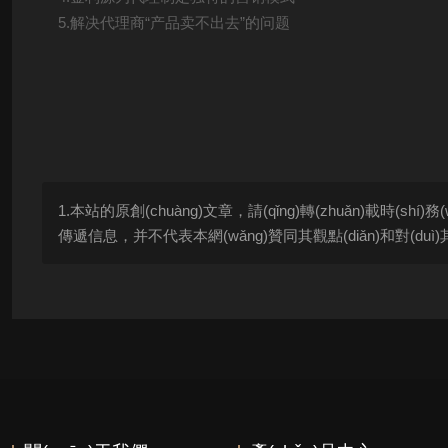
5.解决代理商“产品卖不出去”的问题
1.本站的原創(chuàng)文章，請(qǐng)轉(zhuǎn)載時(
傳遞信息，并不代表本網(wǎng)贊同其觀點(diǎn)和對(duì)其真