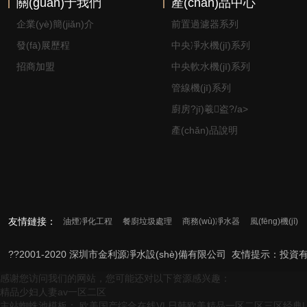
關(guān)于我們
產(chǎn)品中心
企業(yè)簡(jiǎn)介
前置過濾器系列
發(fā)展歷程
中央凈水機(jī)系列
招商加盟
中央軟水機(jī)系列
管線機(jī)系列
廚房?jī)羲盗?/a>
產(chǎn)品說明
友情鏈接：
油煙凈化工程
餐廚垃圾處理
商務(wù)凈水器
風(fēng)機(jī)
??2001-2020 深圳市金利源凈水設(shè)備有限公司 友情提示：投資有風(f
感谢您访问我们的网站，您可能还对以下资源感兴趣：
精品少妇人妻av一区二区
主站蜘蛛池模板：
欧美国产综合在线V
|
日韩欧美精品一区二区三区经典