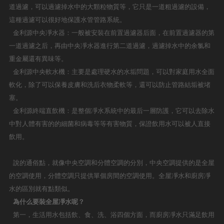
道過濾，可以過濾掉水中的大顆粒物質等，它只是一道粗過濾的設備，
這種過濾可以很好地保護水管管路系統。
金利源中央凈水器：一般被安裝在前置過濾器后面，在前置過濾器的第
一道過濾之后，再由中央凈水器進行第二道過濾，過濾掉水中的余氯和
重金屬還有異味等。
金利源中央軟水機：主要是處理硬水的水垢問題，可以對家庭用水全面
軟化，除了可以保養皮膚和洗后衣物柔軟等，還可以防止管路結垢被堵
塞。
金利源終端直飲機：是整個凈水系統中的最后一層防護，它可以去除水
中對人體有害的的細菌和病毒等等有害物質，保證飲用水可以被人直接
飲用。
說的通俗點，就像中央空調和分體空調的分別，中央空調提供的是全屋
的空調使用，分體空調只提供單個房間的空調使用。全屋凈水和廚房凈
水的區別就有點類似。
為什么要裝全屋凈水呢？
第一，生活用水包括飲、食、洗、浴四個方面，而廚房凈水只滿足飲用