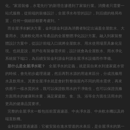
化。“家居裝修，水電先行”的新理念滲透到了家裝行業。消費者只需要一
站式服務，從前端的裝修設計，全屋凈水布管的設計，到后續的格局布
置，任何一個細節都要考慮到。”
而全屋凈水解決方案，金利源金利源為消費者制定出涵蓋全屋飲水、大
量用水、洗漱軟化用水等產品的全屋整體凈化設計方案。融入到家裝整
體設計方案中，從設計前端入口就將全屋飲水、用水使用場景具象化呈
現。也就是說，用戶在有裝修需求前，設計就會為全屋飲水、用水凈化
系統留下端口，為后續安裝金利源金利源全屋凈水設備而作準備。
那什么是全屋凈水呢？
全屋凈水的定義，就是當自來水到達家庭水管
的時候，會先初步處理過濾，然后再對水源的用途來區分，分成洗滌用
水及飲用水。其實全屋凈水就是會針對整個屋內不同的用水需求，再來
供應不一樣水質的水，既可以保證飲用水的干凈衛生，也可以保證洗滌
方面用水的健康和水量，滿足家庭飲、食、洗、浴等全方面生活用水的
更高的健康品質要求。
完整的全屋凈水一般包括前置過濾器、中央凈水器、中央軟水機以及終
端直飲機。
金利源前置過濾器：它被安裝在進水管道的水表后，是全屋凈水的第一