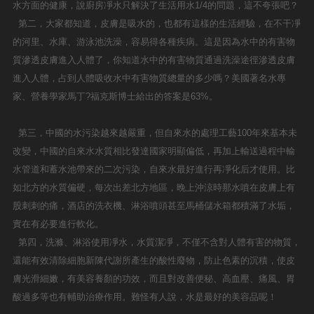
水方面的健康，說廚房凈水只解決了生活用水1/4的問題，這不夸張吧？
第二，大家都知道，皮膚是吸水的，也都有這樣的生活經驗，在不干凈
的河里、水庫、游泳池洗澡，容易得各種疾病。這是因為水中的有害物
質滲透皮膚進入人體了，你知道水中的有害物質通過洗澡途徑滲透皮膚
進入人體，占到人體吸收水中有害物質總量的多少嗎？美國著名水專
家、營養學家馬丁?福克斯博士給出的答案是63%。
第三，中國的水污染越來越嚴重，但自來水的處理工藝100年來基本未
改變，中國的自來水水質相比發達國家明顯偏低，再加上輸送過程中輸
水管道和蓄水池帶來的二次污染，自來水最好進行再凈化后才使用。比
如北方的水質偏硬，每次出差北方地區，晚上沖涼時那水噴在皮膚上有
股刺刺的痛，酒店的洗衣機、淋浴噴頭甚至馬桶儲水箱都積滿了水垢，
實在有必要進行軟化。
第四，洗滌、淋浴使用凈水，水質潔凈，不僅不含對人體有害的物質，
還能有效清除細胞新陳代謝所產生的酸性廢物，防止色素的沉積，使皮
膚光滑細嫩，有美容養顏的功效，而且對改善便秘、高血壓、痛風、胃
酸過多等也有輔助治療作用。難怪有人說，水是最好的美容品呢！