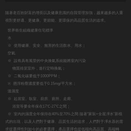
隨著老百姓財富的增長以及健康意識的自我管理加強，越來越多的人重
視對更舒適、更健康、更節能、更環保的高品質生活的追求。
世界衛生組織健康住宅標準
水
※ 使用健康、安全、無害的生活飲水、用水；
空氣
※ 設有具有風管的中央換氣系統能將室內污染
物質排至室外，進行定時換氣；
※ 二氧化碳要低于1000PPM；
※ 懸浮粉塵濃度要低于0.15mg/平方米；
溫濕度
※ 起居室、臥室、廚房、廁所、走廊、
浴室等要全年保在17℃-27℃之間；
※ 室內的濕度全年保持在40%至70%之間 隨著“家裝+全屋凈水”新模
式的出現，以及人們對于健康、品質生活的追求，人們對于凈水器的需
求從選擇性到如今的必要選擇，產品選擇也從低端向高品質、高端轉