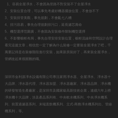
1、容易全屋凈水，不會因為管路不對安裝不了全屋凈水
2、安裝位置合理，可以事先考慮好機器擺放位置，不會放不下
3、安裝排管美觀，事先規劃，不會亂七八糟
4、排污容易，事先合理規劃排污口，延長濾芯壽命
5、機型選擇范圍廣，不會因為安裝條件限制機型選擇
6、不影響櫥柜布局，事先合理安排安裝位置，櫥柜流線和空間設計合理
看完這篇文章，相信您一定了解為什么裝修一定要裝全屋凈水了吧，千
萬要記得是在裝修階段進行安裝，如果新房裝好了，再來裝全屋凈水，
管網改起來很困難的哦。
深圳市金利源凈水設備有限公司專注家用凈水器、全屋凈水、凈水器十
大品牌、凈水器代理、凈水器加盟、凈水器廠家、凈水器品牌、凈水機
的研發智造生產廠家，是深圳市及國家級高新技術企業，連續六年上榜
凈水機十大品牌，涉及產品系列有、中央軟水機系列、中央凈水機系
列、前置過濾器系列、末端直飲機系列、立式-商務凈水機系列出、管線
機系列，等。