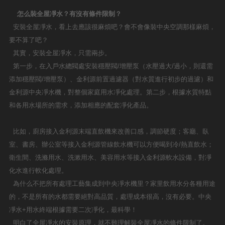
怎么裝全屋凈水？有沒有條件限制？
安裝全屋凈水，看上去應該很麻煩吧？會不會像裝中央空調那樣麻煩，
要不算了吧？
其實，安裝全屋凈水，只需兩步。
第一步，在入戶水總閥處安裝穩壓閥/增壓泵（水壓過大/過小，則還需
添加穩壓閥/增壓泵）、金利源前置過濾器（對水質進行初步的過濾）和
金利源中央凈水機，對整個家庭用水凈化處理。第二步，根據水質特點
和各用水場所的需求，添加相應的配套凈化產品。
比如，廚房接入金利源末端直飲機來改善口感，調節硬度；客廳、臥
室、書房、辦公室等接入金利源管線飲水機可以方便喝到冷/熱直飲水；
衛生間、洗滌用水、洗漱用水、美容用水等接入金利源軟水設備，對凈
化水進行軟化處理。
為什么不把所有處理工藝集成到中央凈水機里？家里飲用水分各種用途
的，不是所有的水都需要絕對高品質，處理成本很高，沒有必要。中央
凈水+用水終端根據需要二次凈化，最科學！
明白了全屋凈水的安裝原理，就不難理解裝全屋凈水的條件限制了。