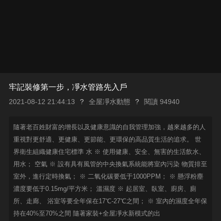
牢記裝修第一步，凈水管路先入戶
2021-08-12 21:44:13
?
全屋凈水動態
?
閱讀 94940
隨著老百姓財富的增長以及健康意識的自我管理加強，越來越多的人
重視對更舒適、更健康、更節能、更環保的高品質生活的追求。 世
界衛生組織健康住宅標準 水 ※ 使用健康、安全、無害的生活飲水、
用水； 空氣 ※ 設有具有風管的中央換氣系統能將室內污染 物質排至
室外，進行定時換氣； ※ 二氧化碳要低于1000PPM； ※ 懸浮粉塵
濃度要低于0.15mg/平方米； 溫濕度 ※ 起居室、臥室、廚房、廁
所、走廊、 浴室等要全年保在17℃-27℃之間； ※ 室內的濕度全年保
持在40%至70%之間 隨著家裝+全屋凈水新模式的出