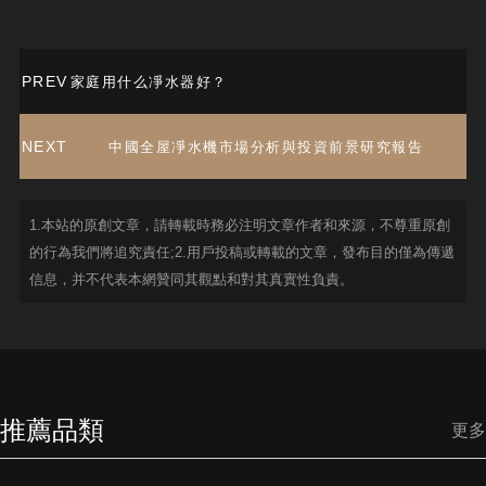
PREV
家庭用什么凈水器好？
NEXT
中國全屋凈水機市場分析與投資前景研究報告
1.本站的原創文章，請轉載時務必注明文章作者和來源，不尊重原創
的行為我們將追究責任;2.用戶投稿或轉載的文章，發布目的僅為傳遞
信息，并不代表本網贊同其觀點和對其真實性負責。
推薦品類
更多