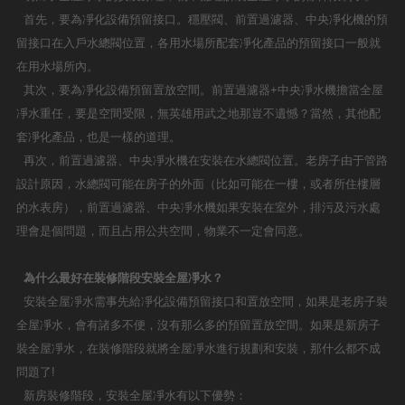
首先，要為凈化設備預留接口。穩壓閥、前置過濾器、中央凈化機的預
留接口在入戶水總閥位置，各用水場所配套凈化產品的預留接口一般就
在用水場所內。
其次，要為凈化設備預留置放空間。前置過濾器+中央凈水機擔當全屋
凈水重任，要是空間受限，無英雄用武之地那豈不遺憾？當然，其他配
套凈化產品，也是一樣的道理。
再次，前置過濾器、中央凈水機在安裝在水總閥位置。老房子由于管路
設計原因，水總閥可能在房子的外面（比如可能在一樓，或者所住樓層
的水表房），前置過濾器、中央凈水機如果安裝在室外，排污及污水處
理會是個問題，而且占用公共空間，物業不一定會同意。
為什么最好在裝修階段安裝全屋凈水？
安裝全屋凈水需事先給凈化設備預留接口和置放空間，如果是老房子裝
全屋凈水，會有諸多不便，沒有那么多的預留置放空間。如果是新房子
裝全屋凈水，在裝修階段就將全屋凈水進行規劃和安裝，那什么都不成
問題了!
新房裝修階段，安裝全屋凈水有以下優勢：