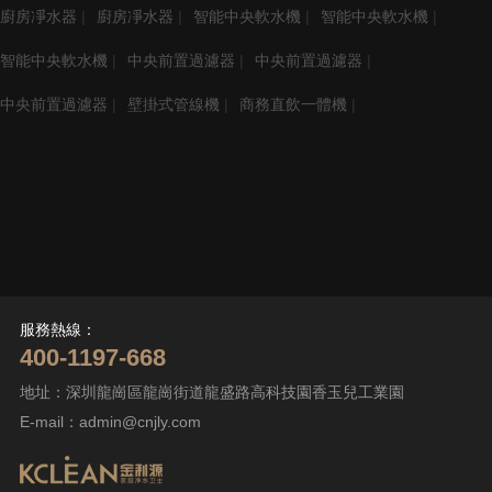
廚房凈水器
|
廚房凈水器
|
智能中央軟水機
|
智能中央軟水機
|
智能中央軟水機
|
中央前置過濾器
|
中央前置過濾器
|
中央前置過濾器
|
壁掛式管線機
|
商務直飲一體機
|
服務熱線：
400-1197-668
地址：深圳龍崗區龍崗街道龍盛路高科技園香玉兒工業園
E-mail：
admin@cnjly.com