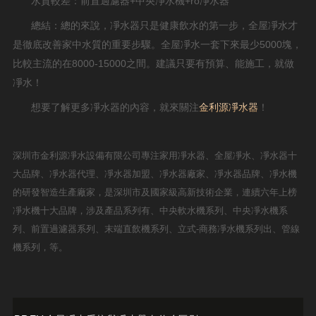
水質較差：前置過濾器+中央凈水機+ro凈水器
總結：總的來說，凈水器只是健康飲水的第一步，全屋凈水才
是徹底改善家中水質的重要步驟。全屋凈水一套下來最少5000塊，
比較主流的在8000-15000之間。建議只要有預算、能施工，就做
凈水！
想要了解更多凈水器的內容，就來關注
金利源凈水器
！
深圳市金利源凈水設備有限公司專注家用凈水器、全屋凈水、凈水器十
大品牌、凈水器代理、凈水器加盟、凈水器廠家、凈水器品牌、凈水機
的研發智造生產廠家，是深圳市及國家級高新技術企業，連續六年上榜
凈水機十大品牌，涉及產品系列有、中央軟水機系列、中央凈水機系
列、前置過濾器系列、末端直飲機系列、立式-商務凈水機系列出、管線
機系列，等。