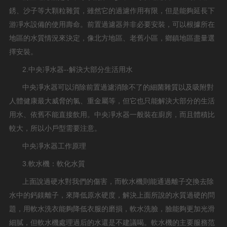
銹、沙子等大顆粒雜質，雖然它的過濾作用有限，但是能夠延長下
游凈水設備的使用壽命。前置過濾器并非必要安裝，可以根據所在
地區的水質情況來決定，像北方地區、老舊小區，鄉鎮地區盡量選
擇安裝。
2.中央凈水器--解決大部分生活用水
中央凈水器可以消除前置過濾消除不了的細菌雜質以及吸附對
人體健康最大威脅的氯、重金屬等，但它也只能解決大部分的生活
用水、依舊不能直接飲用。中央凈水器一般裝在廚房，而且體積比
較大，所以小戶型需要注意。
中央凈水器工作原理
3.軟水機：軟化水質
上面說過硬水對我們的傷害，而軟水機則能通過離子交換去除
水中的鈣鎂離子，來降低原水硬度，解決上面所說的水質過硬的問
題，用軟水洗衣能夠降低衣服的磨損，軟水洗臉，臉能夠更加光滑
細膩，但軟水機處理過后的水還是不建議喝。軟水機的主要服務范