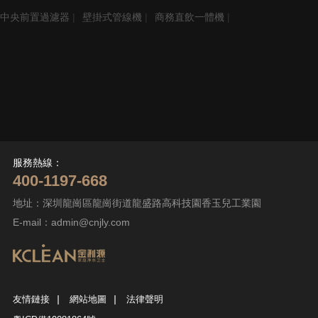
中央前置過濾器
|
壁掛式管線機
|
商務直飲一體機
|
服務熱線：
400-1197-668
地址：深圳龍崗區龍崗街道龍盛路高科技園香玉兒工業園
E-mail：
admin@cnjly.com
|
|
友情鏈接
網站地圖
法律聲明