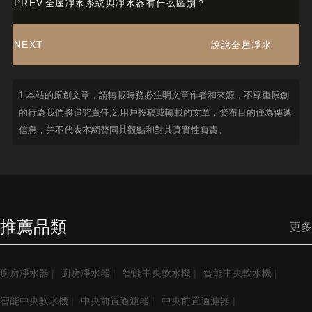
PREV
全屋凈水系統與凈水器有什么區別？
NEXT
說說全屋凈水
1.本站的原創文章，請轉載時務必注明文章作者和來源，不尊重原創
的行為我們將追究責任;2.用戶投稿或轉載的文章，發布目的僅為傳遞
信息，并不代表本網贊同其觀點和對其真實性負責。
推薦品類
更多
廚房凈水器
|
廚房凈水器
|
智能中央軟水機
|
智能中央軟水機
|
智能中央軟水機
|
中央前置過濾器
|
中央前置過濾器
|