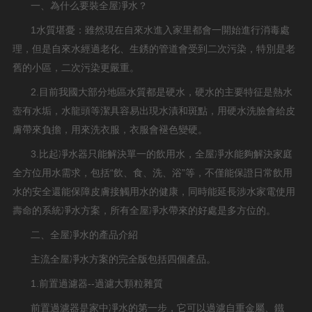
一、為什么要裝全屋凈水？
1水質堪憂：雖然現在自來水進入家里都會一開始進行消毒處
理，但是自來水經過老化、生銹的管道會受到二次污染，特別是老
舊的小區，二次污染更嚴重。
2.目前我國大部分地區水質都是硬水，硬水的主要特征是熱水
壺有水垢，水龍頭等潔具容易出現水漬和斑點，用硬水洗臉會給皮
膚帶來負擔，用來洗衣服，衣服會褪色變硬。
3.比起凈水器只能解決單一的飲用水，全屋凈水能夠解決家庭
全方位用水需求，包括“飲、食、洗、浴”等，不僅能保證日常飲用
水的安全還能保障皮膚接觸用水的健康，同時能延長涉水家電使用
壽命的系統凈水方案，所有全屋凈水帶來的好處是多方位的。
二、全屋凈水的產品介紹
主流全屋凈水方案的完全版包括四個產品。
1.前置過濾器--過濾大顆粒雜質
前置過濾器是家中凈水的第一步，它可以過濾自重金屬、鐵